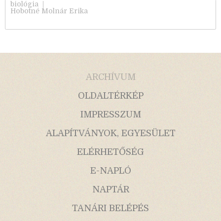
biológia
|
Hobotné Molnár Erika
ARCHÍVUM
OLDALTÉRKÉP
IMPRESSZUM
ALAPÍTVÁNYOK, EGYESÜLET
ELÉRHETŐSÉG
E-NAPLÓ
NAPTÁR
TANÁRI BELÉPÉS