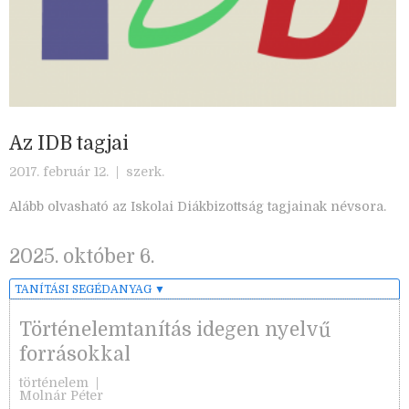
Az IDB tagjai
2017. február 12. |
szerk.
Alább olvasható az Iskolai Diákbizottság tagjainak névsora.
2025. október 6.
TANÍTÁSI SEGÉDANYAG
▼
Történelemtanítás idegen nyelvű
forrásokkal
történelem
|
Molnár Péter