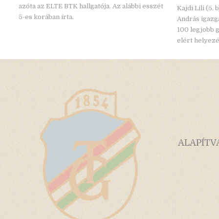
azóta az ELTE BTK hallgatója. Az alábbi esszét
Kajdi Lili (5.
5-es korában írta.
András igazg
100 legjobb 
elért helyezé
ALAPÍTV