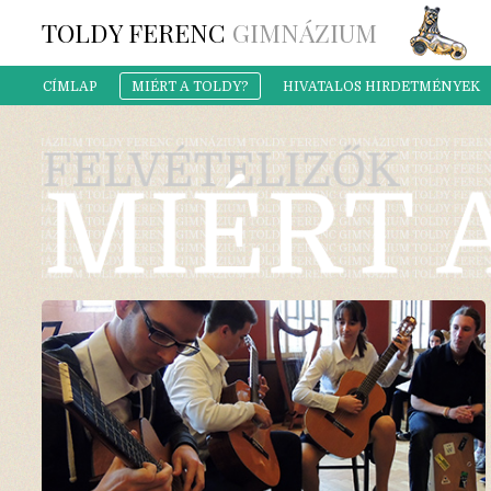
TOLDY FERENC
GIMNÁZIUM
CÍMLAP
MIÉRT A TOLDY?
HIVATALOS HIRDETMÉNYEK