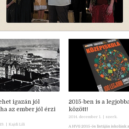
ehet igazán jól
2015-ben is a legjobb
 ha az ember jól érzi
között!
2014. december 1. |
szerk.
19. |
Kajdi Lili
A HVG 2015-ös listáján iskolánk 