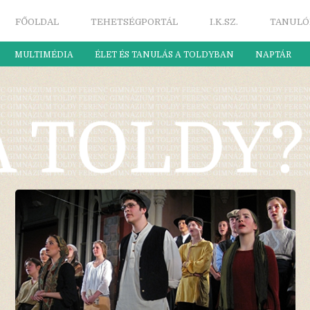
FŐOLDAL
TEHETSÉGPORTÁL
I.K.SZ.
TANULÓ
MULTIMÉDIA
ÉLET ÉS TANULÁS A TOLDYBAN
NAPTÁR