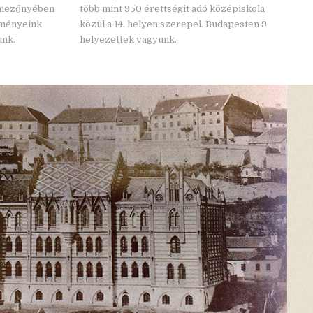
a mezőnyében
több mint 950 érettségit adó középiskola
edményeink
közül a 14. helyen szerepel. Budapesten 9.
unk.
helyezettek vagyunk.