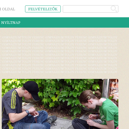
I OLDAL
FELVÉTELIZŐK
NYÍLTNAP