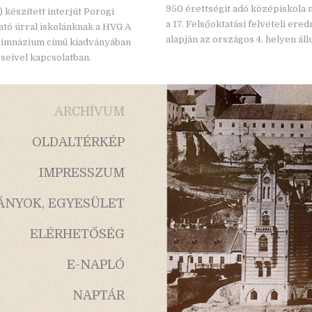
950 érettségit adó középiskol
 b) készített interjút Porogi
a 17. Felsőoktatási felvételi er
ató úrral iskolánknak a HVG A
alapján az országos 4. helyen áll
gimnázium című kiadványában
seivel kapcsolatban.
ARCHÍVUM
OLDALTÉRKÉP
IMPRESSZUM
ÁNYOK, EGYESÜLET
ELÉRHETŐSÉG
E-NAPLÓ
NAPTÁR