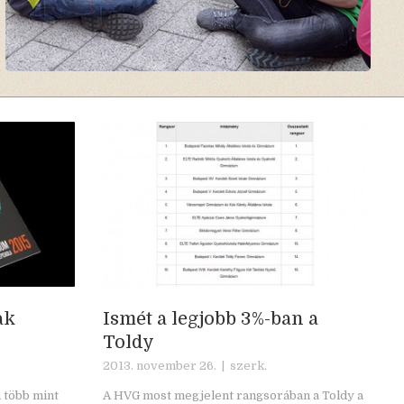
ak
Ismét a legjobb 3%-ban a
Toldy
2013. november 26. |
szerk.
a több mint
A HVG most megjelent
rangsor
ában a Toldy a