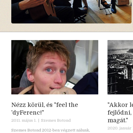
Nézz körül, és "feel the
"Akkor l
'dyFerenc!"
fejlődni,
magát."
2011. május 1. |
Szemes Botond
2020. január 
Szemes Botond 2012-ben végzett nálunk,