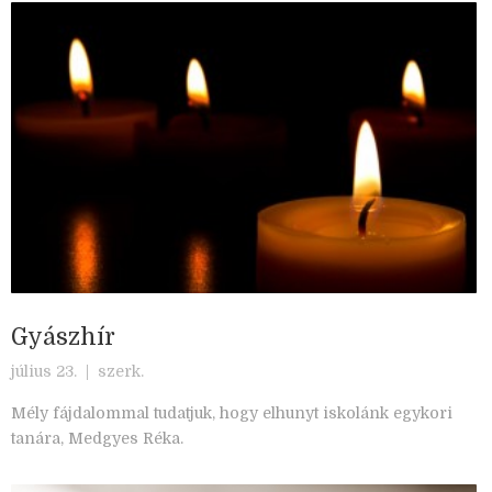
Gyászhír
július 23. |
szerk.
Mély fájdalommal tudatjuk, hogy elhunyt iskolánk egykori
tanára, Medgyes Réka.