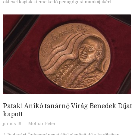
oklevet kaptak kiemelkedő pedagógusi munkájukért.
Pataki Anikó tanárnő Virág Benedek Díjat
kapott
június 19. |
Molnár Péter