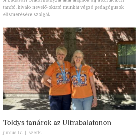
A Budavári Önkormányzat által alapított díj a kerületben
tanító, kiváló nevelő-oktató munkát végző pedagógusok
elismerésére szolgál.
Toldys tanárok az Ultrabalatonon
június 17. |
szerk.