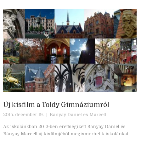
Új kisfilm a Toldy Gimnáziumról
2015. december 19. |
Bányay Dániel és Marcell
Az iskolánkban 2012-ben érettségizett Bányay Dániel és
Bányay Marcell új kisfilmjéből megismerhetik iskolánkat.