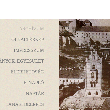
ARCHÍVUM
OLDALTÉRKÉP
IMPRESSZUM
ÁNYOK, EGYESÜLET
ELÉRHETŐSÉG
E-NAPLÓ
NAPTÁR
TANÁRI BELÉPÉS