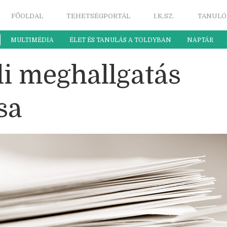
FŐOLDAL
TEHETSÉGPORTÁL
I.K.SZ.
TANULÓ
MULTIMÉDIA
ÉLET ÉS TANULÁS A TOLDYBAN
NAPTÁR
li meghallgatás
sa