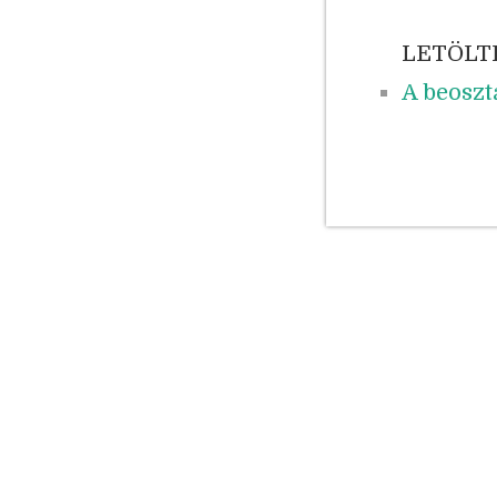
LETÖLT
A beosz