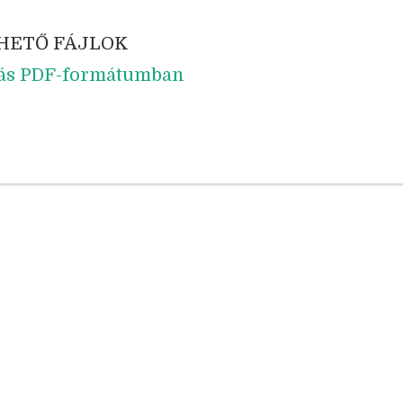
HETŐ FÁJLOK
tás PDF-formátumban