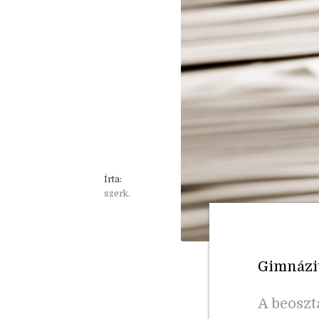
Írta:
szerk.
Gimnáziu
A beoszt