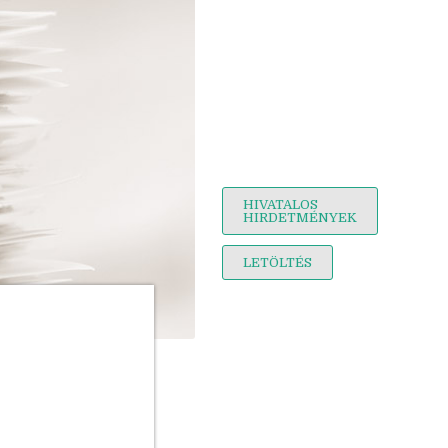
HIVATALOS
HIRDETMÉNYEK
LETÖLTÉS